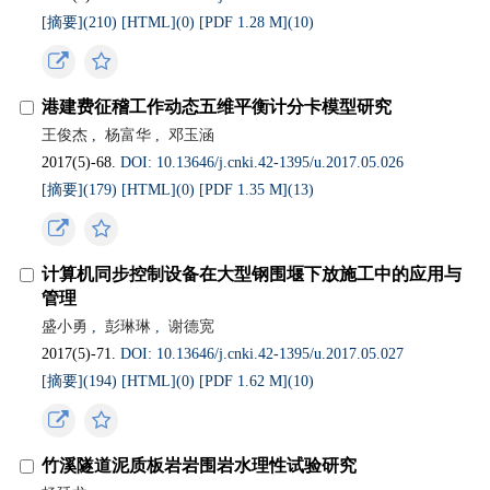
[摘要](
210
)
[HTML](
0
)
[PDF 1.28 M](
10
)
港建费征稽工作动态五维平衡计分卡模型研究
王俊杰
,
杨富华
,
邓玉涵
2017(5)-68.
DOI: 10.13646/j.cnki.42-1395/u.2017.05.026
[摘要](
179
)
[HTML](
0
)
[PDF 1.35 M](
13
)
计算机同步控制设备在大型钢围堰下放施工中的应用与
管理
盛小勇
,
彭琳琳
,
谢德宽
2017(5)-71.
DOI: 10.13646/j.cnki.42-1395/u.2017.05.027
[摘要](
194
)
[HTML](
0
)
[PDF 1.62 M](
10
)
竹溪隧道泥质板岩岩围岩水理性试验研究