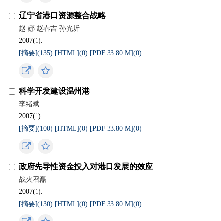
辽宁省港口资源整合战略
赵 娜 赵春吉 孙光圻
2007(1).
[摘要](
135
)
[HTML](
0
)
[PDF 33.80 M](
0
)
科学开发建设温州港
李绪斌
2007(1).
[摘要](
100
)
[HTML](
0
)
[PDF 33.80 M](
0
)
政府先导性资金投入对港口发展的效应
战火召磊
2007(1).
[摘要](
130
)
[HTML](
0
)
[PDF 33.80 M](
0
)