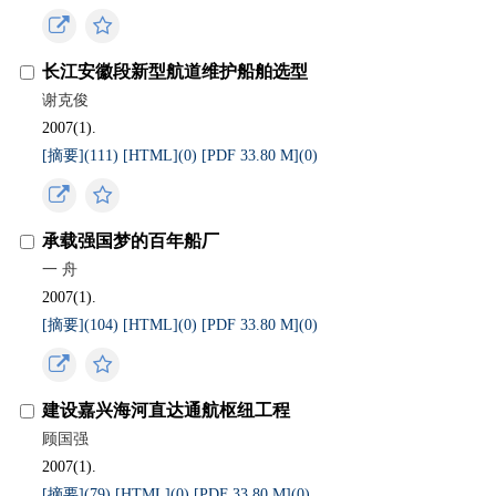
长江安徽段新型航道维护船舶选型
谢克俊
2007(1).
[摘要](
111
)
[HTML](
0
)
[PDF 33.80 M](
0
)
承载强国梦的百年船厂
一 舟
2007(1).
[摘要](
104
)
[HTML](
0
)
[PDF 33.80 M](
0
)
建设嘉兴海河直达通航枢纽工程
顾国强
2007(1).
[摘要](
79
)
[HTML](
0
)
[PDF 33.80 M](
0
)