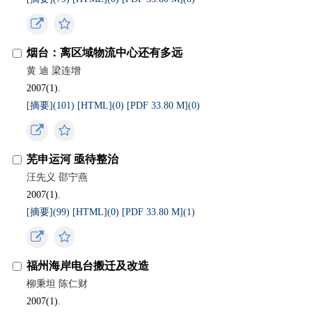
烟台：离区域物流中心还有多远
黄 迪 梁连增
2007(1).
[摘要](
101
)
[HTML](
0
)
[PDF 33.80 M](
0
)
芜申运河 亟待整治
汪先义 邵宁燕
2007(1).
[摘要](
99
)
[HTML](
0
)
[PDF 33.80 M](
1
)
福州海岸电台搬迁及改造
柳秉坦 陈仁财
2007(1).