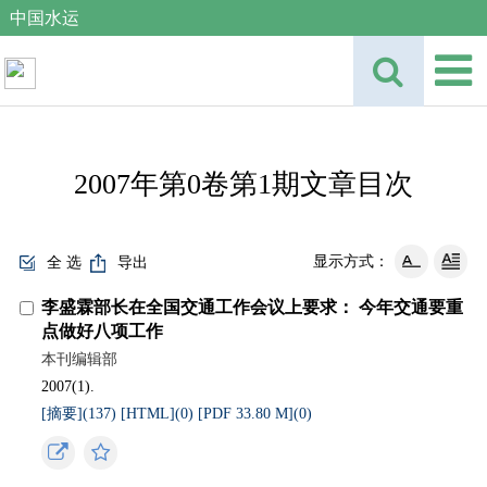
中国水运
2007年第0卷第1期文章目次
显示方式：
全 选
导出
李盛霖部长在全国交通工作会议上要求： 今年交通要重
点做好八项工作
本刊编辑部
2007(1).
[摘要](
137
)
[HTML](
0
)
[PDF 33.80 M](
0
)