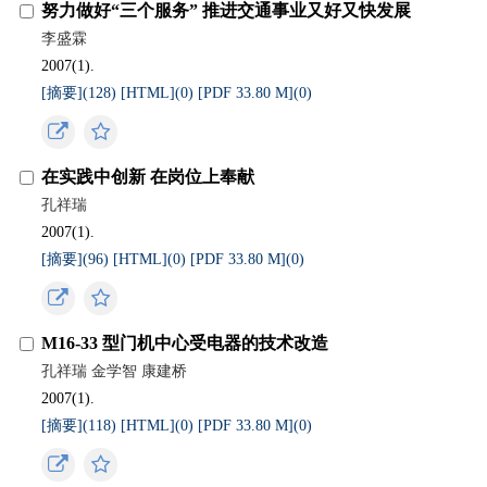
努力做好“三个服务” 推进交通事业又好又快发展
李盛霖
2007(1).
[摘要](
128
)
[HTML](
0
)
[PDF 33.80 M](
0
)
在实践中创新 在岗位上奉献
孔祥瑞
2007(1).
[摘要](
96
)
[HTML](
0
)
[PDF 33.80 M](
0
)
M16-33 型门机中心受电器的技术改造
孔祥瑞 金学智 康建桥
2007(1).
[摘要](
118
)
[HTML](
0
)
[PDF 33.80 M](
0
)