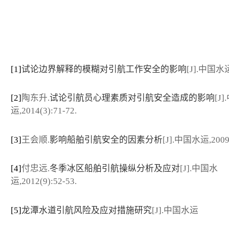
[1]
试论边界解释的模糊对引航工作安全的影响
[J].中国水
[2]
陶东升.
试论引航员心理素质对引航安全造成的影响
[J
运,2014(3):71-72.
[3]
王会顺.
影响船舶引航安全的因素分析
[J].中国水运,2009(
[4]
付忠远.
冬季冰区船舶引航操纵分析及应对
[J].中国水
运,2012(9):52-53.
[5]
龙潭水道引航风险及应对措施研究
[J].中国水运