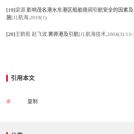
[19]
梁源.
影响茂名港水东港区船舶夜间引航安全的因素及
施
[J].航海,2019(1).
[20]
王鹤荀 赵飞波.
黄骅港及引航
[J].航海技术,2004(3):13-
引用本文
复制