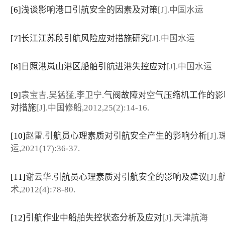
[6]
浅谈影响港口引航安全的因素及对策
[J].中国水运
[7]
长江江苏段引航风险应对措施研究
[J].中国水运
[8]
日照港岚山港区船舶引航进港失控应对
[J].中国水运
[9]
袁宝吉,吴猛猛,李卫宁.
气阀故障对空气压缩机工作的影
对措施
[J].中国修船,2012,25(2):14-16.
[10]
赵雷.
引航员心理素质对引航安全产生的影响分析
[J]
运,2021(17):36-37.
[11]
谢云华.
引航员心理素质对引航安全的影响及建议
[J]
术,2012(4):78-80.
[12]
引航作业中船舶失控状态分析及应对
[J].天津航海