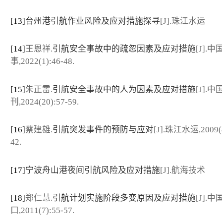
[13]
台州港引航作业风险及应对措施探寻
[J].珠江水运
[14]
王恩祥.
引航安全事故中的疏忽因素及应对措施
[J].中
事,2022(1):46-48.
[15]
朱正雷.
引航安全事故中的人为因素及应对措施
[J].
刊,2024(20):57-59.
[16]
蔡建雄.
引航突发事件的预防与应对
[J].珠江水运,2009(4
42.
[17]
宁波舟山港夜间引航风险及应对措施
[J].航海技术
[18]
郑仁慧.
引航计划实施阶段多变原因及应对措施
[J].中
口,2011(7):55-57.