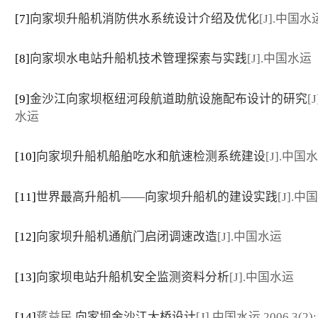
[7]
向家坝升船机消防供水系统设计介绍及优化
[J].中国水
[8]
向家坝水电站升船机技术管理探索与实践
[J].中国水运
[9]
金沙江向家坝枢纽河段航道助航设施配布设计的研究
[
水运
[10]
向家坝升船机船舶吃水和航速检测系统建设
[J].中国
[11]
世界最高升船机——向家坝升船机的建设实践
[J].中
[12]
向家坝升船机通航门启闭调速改造
[J].中国水运
[13]
向家坝电站升船机安全监测资料分析
[J].中国水运
[14]
蒋益民.
向家坝金沙江大桥设计
[J].中国水运,2006,3(2):