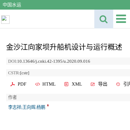
中国水运
金沙江向家坝升船机设计与运行概述
DOI:
10.13646/j.cnki.42-1395/u.2020.09.016
CSTR:
[cstr]
PDF
HTML
XML
导出
引
作者
李志祥;王向辉;杨鹏