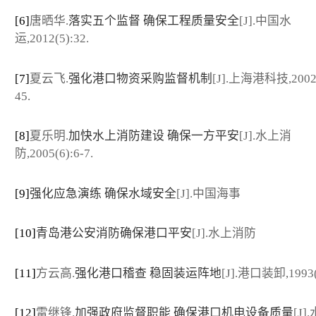
[6]
唐晒华.
落实五个监督 确保工程质量安全
[J].中国水
运,2012(5):32.
[7]
夏云飞.
强化港口物资采购监督机制
[J].上海港科技,2002(
45.
[8]
夏乐明.
加快水上消防建设 确保一方平安
[J].水上消
防,2005(6):6-7.
[9]
强化应急演练 确保水域安全
[J].中国海事
[10]
青岛港公安消防确保港口平安
[J].水上消防
[11]
方云高.
强化港口稽查 稳固装运阵地
[J].港口装卸,1993(
[12]
雷继锋.
加强政府监督职能 确保港口机电设备质量
[J]