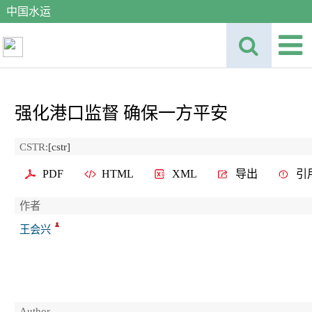
中国水运
强化港口监督 确保一方平安
CSTR:
[cstr]
PDF
HTML
XML
导出
引
作者
王会兴
Author