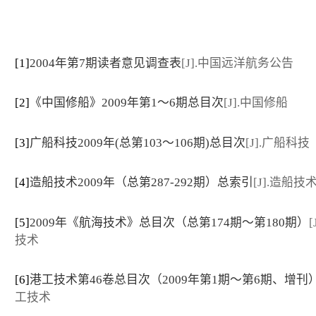
[1]
2004年第7期读者意见调查表
[J].中国远洋航务公告
[2]
《中国修船》2009年第1～6期总目次
[J].中国修船
[3]
广船科技2009年(总第103～106期)总目次
[J].广船科技
[4]
造船技术2009年（总第287-292期）总索引
[J].造船技
[5]
2009年《航海技术》总目次（总第174期～第180期）
[
技术
[6]
港工技术第46卷总目次（2009年第1期～第6期、增刊
工技术