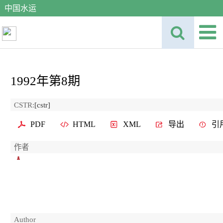
中国水运
1992年第8期
CSTR:
[cstr]
PDF
HTML
XML
导出
引
作者
Author