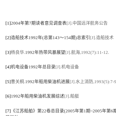
[1]
2004年第7期读者意见调查表
[J].中国远洋航务公告
[2]
造船技术1992年(总第143～154期)总索引
[J].造船技术
[3]
杨良华.
1992年热带风暴展望
[J].航海,1992(7):11-12.
[4]
机电设备1992年总目录
[J].机电设备
[5]
曹关桐.
1992年船用柴油机进展
[J].水上消防,1993(5):7-9
[6]
1992年船用柴油机发展综述
[J].船艇
[7]
《江苏船舶》第22卷总目录(2005年第1期~2005年第6期